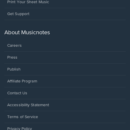
Print Your Sheet Music
Opens
Get Support
in
a
new
About Musicnotes
window.
Careers
Press
Publish
Affiliate Program
Opens
Contact Us
in
a
Opens
Accessibility Statement
new
in
window.
a
Terms of Service
new
window.
Privacy Policy