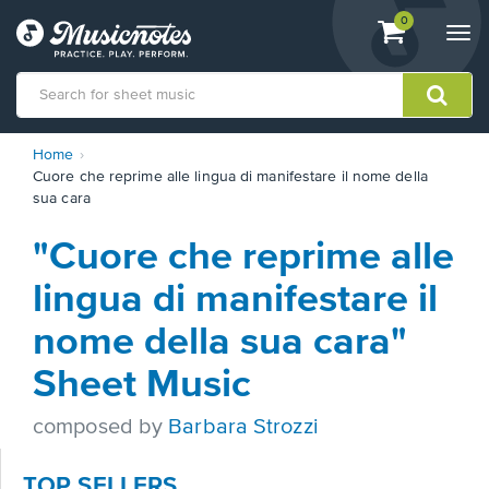
View
items.
0
Togg
shopping
navi
cart
containing
View
Home
our
Cuore che reprime alle lingua di manifestare il nome della
Accessibility
sua cara
Statement
or
"Cuore che reprime alle
contact
us
lingua di manifestare il
with
accessibility-
nome della sua cara"
related
questions
Sheet Music
composed by
Barbara Strozzi
TOP SELLERS